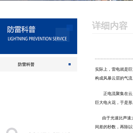
详细内容
防雷科普
实际上，雷电就是巨
构成风暴云层的气流
正电流聚集在云层
巨大电火花，于是形
由于光速比声速大约
间差的秒数，再除以5