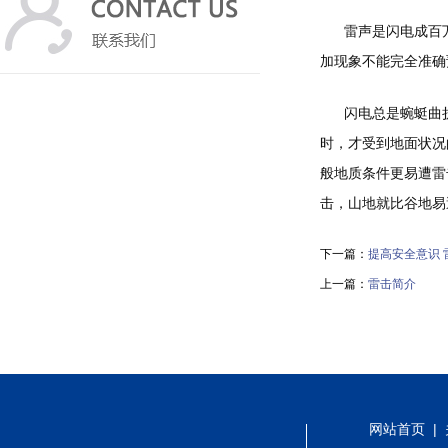
雷声是闪电成百万
加现象不能完全准确
闪电总是蜿蜓曲折
时，才受到地面状况
般地质条件更易遭雷
击，山地就比谷地
下一篇：
提高安全意识
上一篇：
雷击简介
网站首页
|