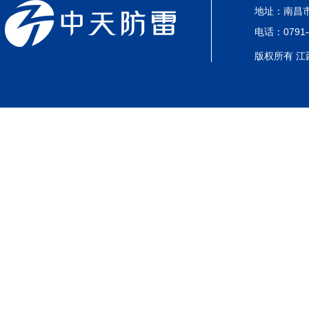
地址：南昌市
电话：0791—
版权所有 